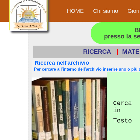
HOME
Chi siamo
Gior
B
presso la s
RICERCA
|
MATE
Ricerca nell'archivio
Per cercare all'interno dell'archivio inserire uno o più d
Cerca
in
Testo