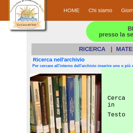
HOME
Chi siamo
Gior
B
presso la s
RICERCA
|
MATE
Ricerca nell'archivio
Per cercare all'interno dell'archivio inserire uno o più d
Cerca
in
Testo