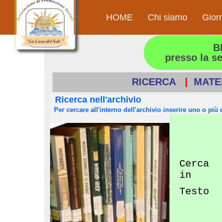
HOME
Chi siamo
Gior
B
presso la s
RICERCA
|
MATE
Ricerca nell'archivio
Per cercare all'interno dell'archivio inserire uno o più d
Cerca
in
Testo