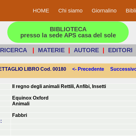
HOME
Chi siamo
Giornalino
Bibl
BIBLIOTECA
presso la sede APS casa del sole
RICERCA
|
MATERIE
|
AUTORE
|
EDITORI
TTAGLIO LIBRO Cod. 00180
<- Precedente
Successivo
Il regno degli animali Rettili, Anfibi, Insetti
Equinox Oxford
Animali
Fabbri
: