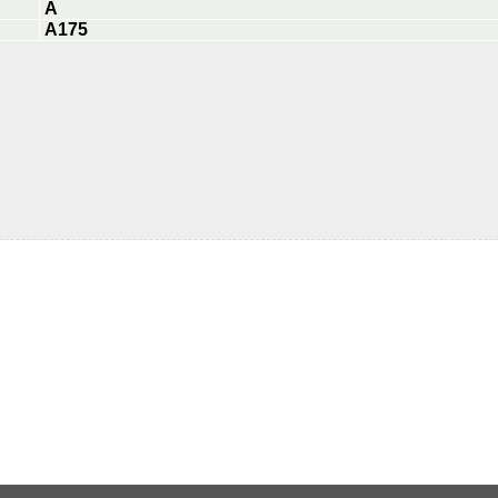
A
A175